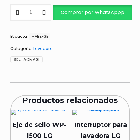
ACOPLE
Comprar por WhatsAppp
LAVADORA
MABE
12-
14
Etiqueta:
cantidad
MABE-GE
Categoría:
Lavadora
SKU:
ACMA01
Productos relacionados
Eje de sello WP-
Interruptor para
1500 LG
lavadora LG