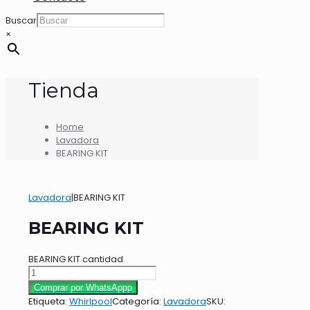
Buscar
×
Tienda
Home
Lavadora
BEARING KIT
Lavadora
|
BEARING KIT
BEARING KIT
BEARING KIT cantidad
Comprar por WhatsAppp
Etiqueta:
Whirlpool
Categoría:
Lavadora
SKU: