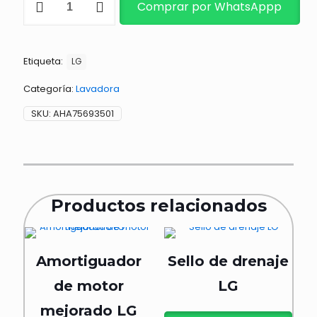
Comprar por WhatsAppp
DE
DRENAJE
cantidad
Etiqueta:
LG
Categoría:
Lavadora
SKU:
AHA75693501
Productos relacionados
Amortiguador
Sello de drenaje
de motor
LG
mejorado LG