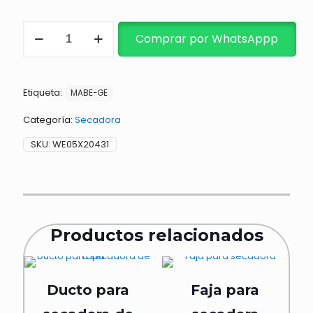
BOMBILLO
Comprar por WhatsAppp
DE
SECADORA
10W
120V
Etiqueta:
cantidad
MABE-GE
Categoría:
Secadora
SKU:
WE05X20431
Productos relacionados
Ducto para
Faja para