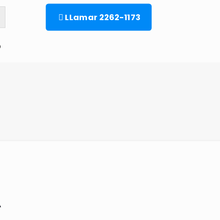
LLamar 2262-1173
o
A