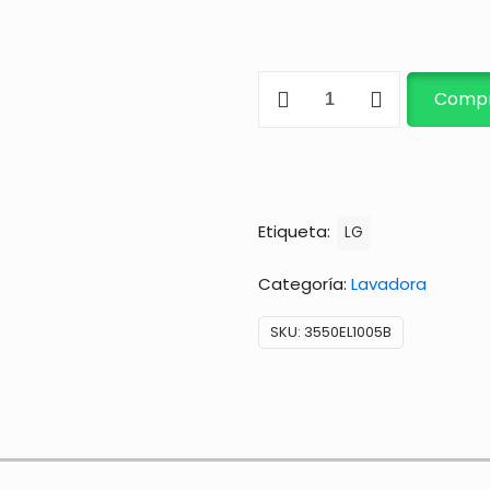
CUBIERTA
Compr
cantidad
Etiqueta:
LG
Categoría:
Lavadora
SKU:
3550EL1005B