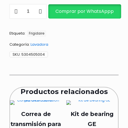
EMPAQUE
Comprar por WhatsAppp
DE
PUERTA
DE
LAVADORA
Etiqueta:
cantidad
Frigidaire
Categoría:
Lavadora
SKU:
5304505004
Productos relacionados
Correa de
Kit de bearing
transmisión para
GE