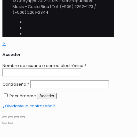
© Copyright 2012-2025 - Servirepuestos
Masis - Costa Rica | Tel: (+506) 2262-1173 /
(+506) 2261-2844
✕
Acceder
Nombre de usuario o correo electrónico
*
Contraseña
*
Recuérdame
Acceder
¿Olvidaste la contraseña?