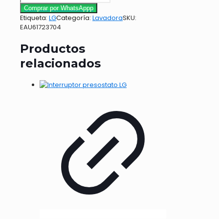
Comprar por WhatsAppp
Etiqueta:
LG
Categoría:
Lavadora
SKU:
EAU61723704
Productos
relacionados