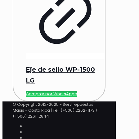
Eje de sello WP-1500
LG
Comprar por WhatsAppp
© Copyright 2012-2025 - Servirepuestos
Masis - Costa Rica | Tel: (+506) 2262-1173 /
(+506) 2261-2844