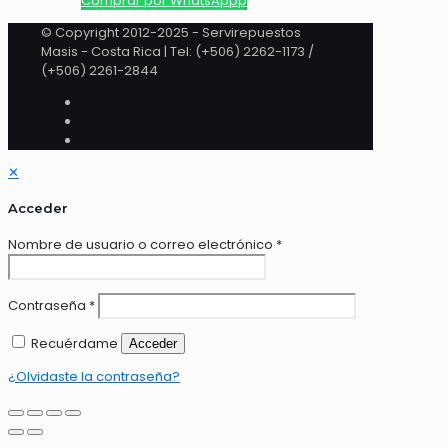
Comprar por WhatsAppp
© Copyright 2012-2025 - Servirepuestos
Masis - Costa Rica | Tel: (+506) 2262-1173 /
(+506) 2261-2844
✕
Acceder
Nombre de usuario o correo electrónico
*
Contraseña
*
Recuérdame
Acceder
¿Olvidaste la contraseña?