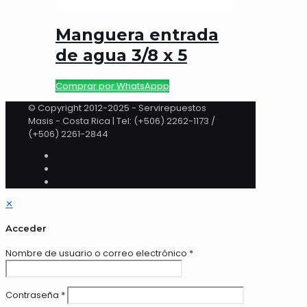
Manguera entrada
de agua 3/8 x 5
Comprar por WhatsAppp
© Copyright 2012-2025 - Servirepuestos
Masis - Costa Rica | Tel: (+506) 2262-1173 /
(+506) 2261-2844
✕
Acceder
Nombre de usuario o correo electrónico
*
Contraseña
*