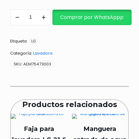
MANGUERA
Comprar por WhatsAppp
DE
ENTRADA
DE
AGUA
Etiqueta:
cantidad
LG
Categoría:
Lavadora
SKU:
AEM75473003
Productos relacionados
Faja para
Manguera