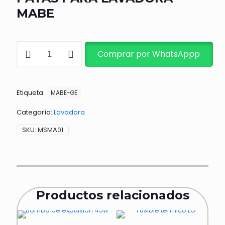
MABE
MOTOR
Comprar por WhatsAppp
DE
SECADO
12MM
4
Etiqueta:
PATAS
MABE-GE
PARA
LAVADORA
Categoría:
Lavadora
MABE
SKU:
MSMA01
cantidad
Productos relacionados