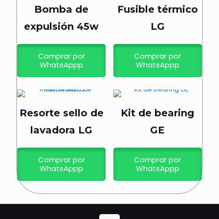
Bomba de
Fusible térmico
expulsión 45w
LG
Comprar por
Comprar por
WhatsAppp
WhatsAppp
Resorte sello de
Kit de bearing
lavadora LG
GE
Comprar por
Comprar por
WhatsAppp
WhatsAppp