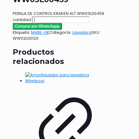
PERILLA DE CONTROL KRAKEN ALT WW03L00459
cantidad
Comprar por WhatsAppp
Etiqueta:
MABE-GE
Categoría:
Lavadora
SKU:
WW02L00120
Productos
relacionados