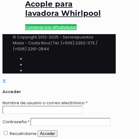
Acople para
lavadora Whirlpool
Comprar por WhatsAppp
© Copyright 2012-2025 - Servirepuestos
Masis - Costa Rica | Tel: (+506) 2262-1173 /
(+506) 2261-2844
✕
Acceder
Nombre de usuario o correo electrónico
*
Contraseña
*
Recuérdame
Acceder