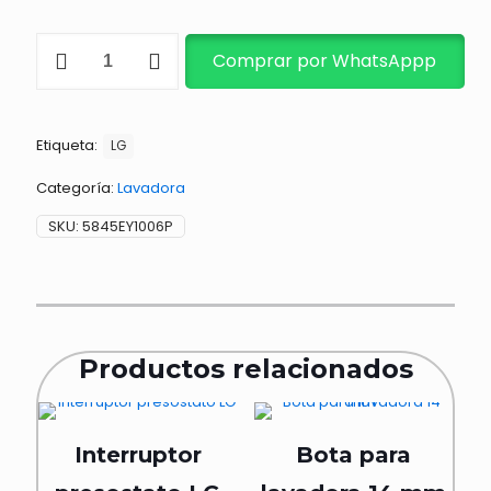
PLATO
Comprar por WhatsAppp
SEMI/WP-
1460/WP-
1500
cantidad
Etiqueta:
LG
Categoría:
Lavadora
SKU:
5845EY1006P
Productos relacionados
Interruptor
Bota para