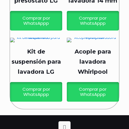
presostato LG
lavadora 14 mm
Comprar por
Comprar por
WhatsAppp
WhatsAppp
Kit de
Acople para
suspensión para
lavadora
lavadora LG
Whirlpool
Comprar por
Comprar por
WhatsAppp
WhatsAppp