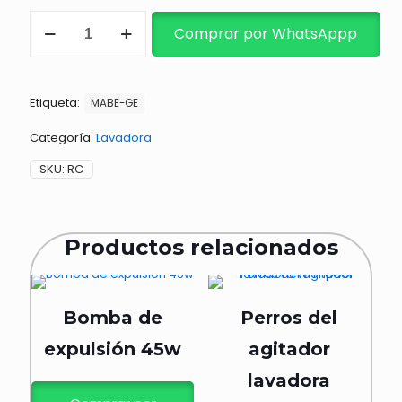
RELOJ
Comprar por WhatsAppp
LAVADORA
ELEC.
CUADRADO
4
Etiqueta:
TERMINAL
MABE-GE
cantidad
Categoría:
Lavadora
SKU:
RC
Productos relacionados
Bomba de
Perros del
expulsión 45w
agitador
lavadora