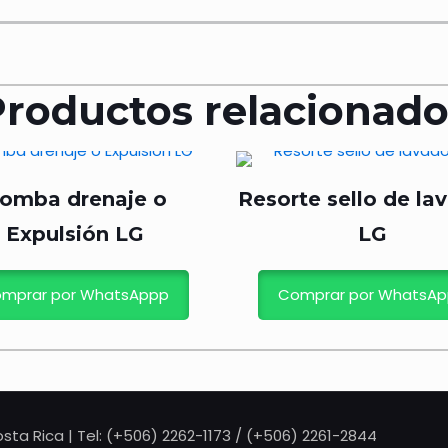
Productos relacionado
omba drenaje o
Resorte sello de la
Expulsión LG
LG
mprar por WhatsAppp
Comprar por WhatsA
sta Rica | Tel: (+506) 2262-1173 / (+506) 2261-2844