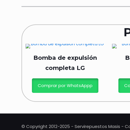
Bomba de expulsión
B
completa LG
Comprar por WhatsAppp
Co
© Copyright 2012-2025 - Servirepuestos Masis - Co