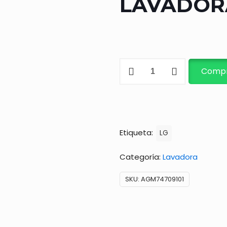
LAVADOR
SUSPENSION
Compr
DE
LAVADORA
cantidad
Etiqueta:
LG
Categoría:
Lavadora
SKU:
AGM74709101