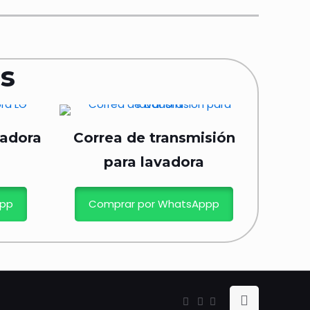
s
vadora
Correa de transmisión
para lavadora
ppp
Comprar por WhatsAppp