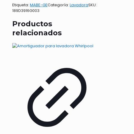
LAV
Etiqueta:
MABE-GE
Categoría:
Lavadora
SKU:
MABE
189D3916G003
cantidad
Productos
relacionados