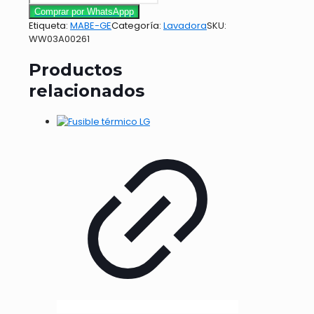
Comprar por WhatsAppp
Etiqueta:
MABE-GE
Categoría:
Lavadora
SKU:
WW03A00261
Productos
relacionados