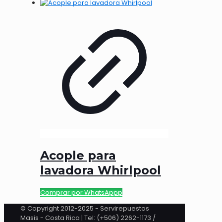
Acople para
lavadora Whirlpool
Comprar por WhatsAppp
© Copyright 2012-2025 - Servirepuestos
Masis - Costa Rica | Tel: (+506) 2262-1173 /