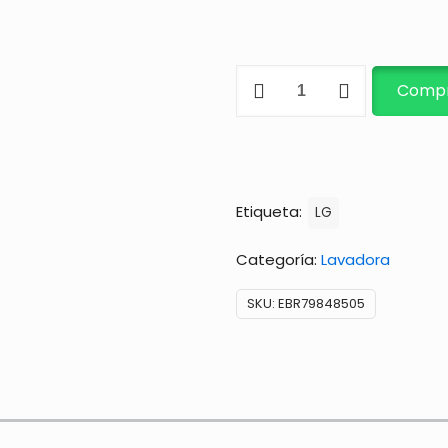
TARJETA
Compr
ELECTRÓNICA
cantidad
Etiqueta:
LG
Categoría:
Lavadora
SKU:
EBR79848505