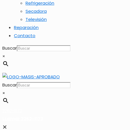
Refrigeración
Secadora
Televisión
Reparación
Contacto
Buscar
×
Buscar
×
2262-1173
LLamar 2262-1173
✕