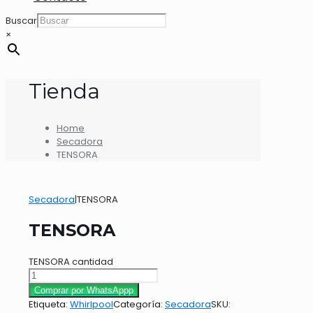
Buscar
×
Tienda
Home
Secadora
TENSORA
Secadora
|
TENSORA
TENSORA
TENSORA cantidad
Comprar por WhatsAppp
Etiqueta:
Whirlpool
Categoría:
Secadora
SKU: