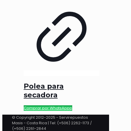
Polea para
secadora
Comprar por WhatsAppp
© Copyright 2012-2025 - Servirepuestos
Masis - Costa Rica | Tel: (+506) 2262-1173 /
(+506) 2261-2844