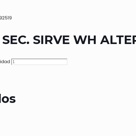
92519
 SEC. SIRVE WH ALT
tidad
dos