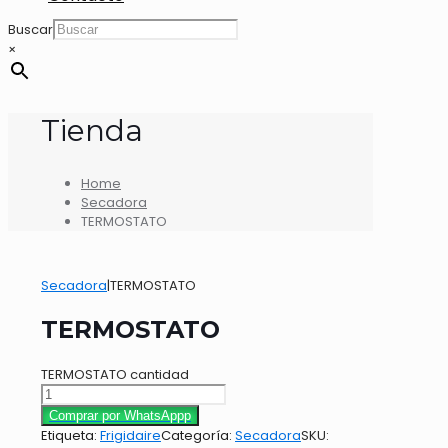
Buscar
×
Tienda
Home
Secadora
TERMOSTATO
Secadora
|
TERMOSTATO
TERMOSTATO
TERMOSTATO cantidad
Comprar por WhatsAppp
Etiqueta:
Frigidaire
Categoría:
Secadora
SKU: