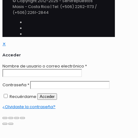
© Copyright 2012-2025 - Servirepuestos
Masis - Costa Rica | Tel: (+506) 2262-1173 /
(+506) 2261-2844
✕
Acceder
Nombre de usuario o correo electrónico
*
Contraseña
*
Recuérdame
Acceder
¿Olvidaste la contraseña?