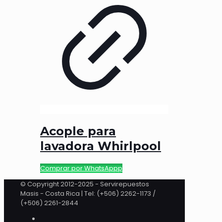
Acople para
lavadora Whirlpool
Comprar por WhatsAppp
© Copyright 2012-2025 - Servirepuestos
Masis - Costa Rica | Tel: (+506) 2262-1173 /
(+506) 2261-2844