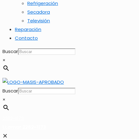
Refrigeración
Secadora
Televisión
Reparación
Contacto
Buscar
×
Buscar
×
2262-1173
LLamar 2262-1173
✕