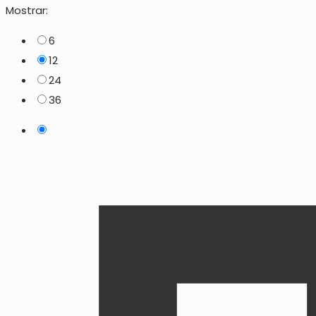
Mostrar:
6
12
24
36