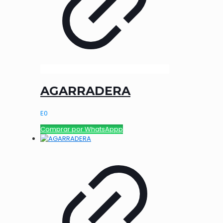
AGARRADERA
E
0
Comprar por WhatsAppp