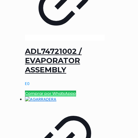
ADL74721002 /
EVAPORATOR
ASSEMBLY
E
0
Comprar por WhatsAppp