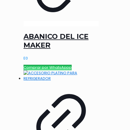
ABANICO DEL ICE
MAKER
E
0
Comprar por WhatsAppp