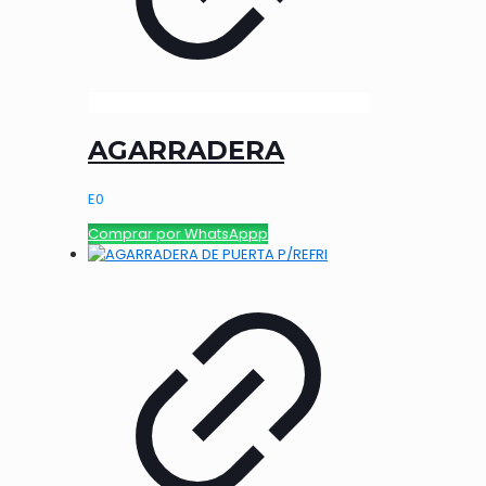
AGARRADERA
E
0
Comprar por WhatsAppp