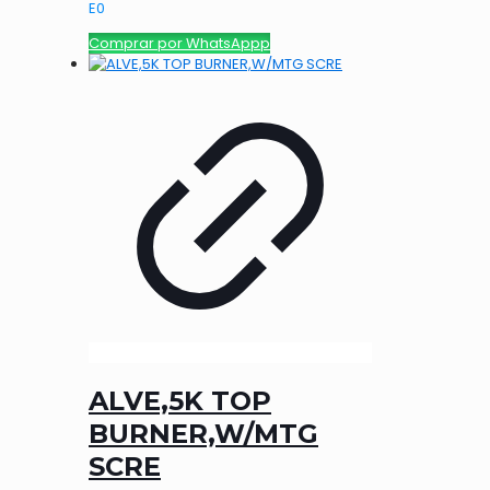
E
0
Comprar por WhatsAppp
ALVE,5K TOP
BURNER,W/MTG
SCRE