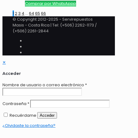
Comprar por WhatsAppp
1
2
3
4
…
64
65
66
© Copyright 2012-2025 - Servirepuestos
Masis - Costa Rica | Tel: (+506) 2262-1173 /
(+506) 2261-2844
✕
Acceder
Nombre de usuario o correo electrónico
*
Contraseña
*
Recuérdame
Acceder
¿Olvidaste la contraseña?