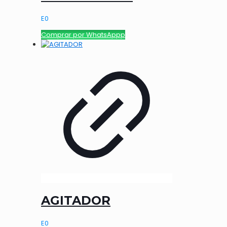
E
0
Comprar por WhatsAppp
AGITADOR
E
0