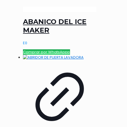
ABANICO DEL ICE
MAKER
E
0
Comprar por WhatsAppp