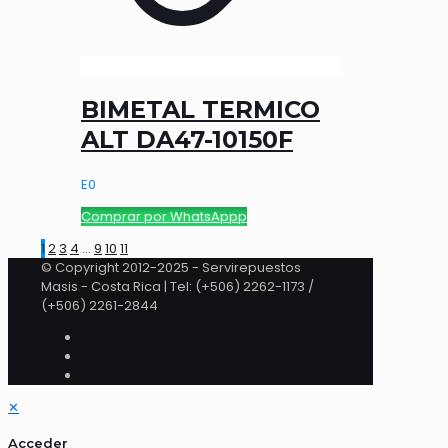
BIMETAL TERMICO
ALT DA47-10150F
E
0
Comprar por WhatsAppp
1
2
3
4
…
9
10
11
© Copyright 2012-2025 - Servirepuestos
Masis - Costa Rica | Tel: (+506) 2262-1173 /
(+506) 2261-2844
✕
Acceder