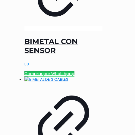
BIMETAL CON
SENSOR
E
0
Comprar por WhatsAppp