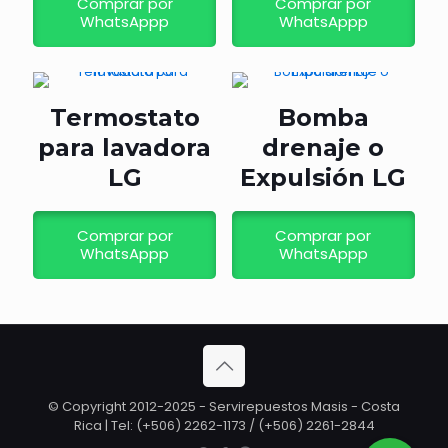
Comprar por
Comprar por
WhatsAppp
WhatsAppp
Termostato
Bomba
para lavadora
drenaje o
LG
Expulsión LG
Comprar por
Comprar por
WhatsAppp
WhatsAppp
© Copyright 2012-2025 - Servirepuestos Masis - Costa
Rica | Tel: (+506) 2262-1173 / (+506) 2261-2844