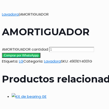
Lavadora
|
AMORTIGUADOR
AMORTIGUADOR
AMORTIGUADOR cantidad
Comprar por WhatsAppp
Etiqueta:
LG
Categoría:
Lavadora
SKU:
4901EY4001G
Productos relaciona