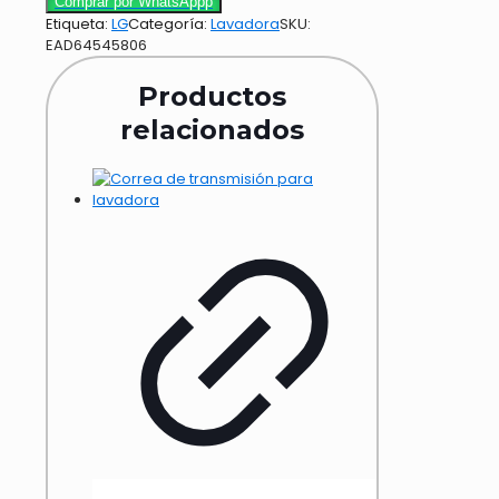
Comprar por WhatsAppp
Etiqueta:
LG
Categoría:
Lavadora
SKU:
EAD64545806
Productos
relacionados