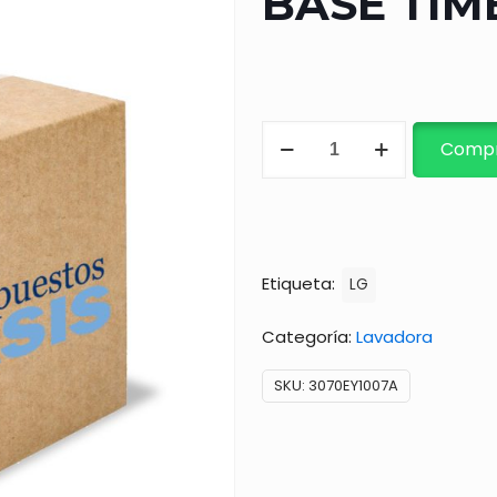
BASE TIM
BASE
Compr
TIMER
WP-
1500
cantidad
Etiqueta:
LG
Categoría:
Lavadora
SKU:
3070EY1007A