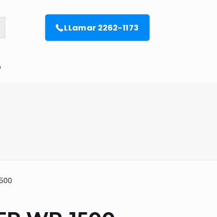
LLamar 2262-1173
o
1500