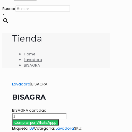
Buscar
×
Tienda
Home
Lavadora
BISAGRA
Lavadora
|
BISAGRA
BISAGRA
BISAGRA cantidad
Comprar por WhatsAppp
Etiqueta:
LG
Categoría:
Lavadora
SKU: