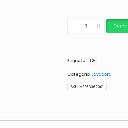
BISAGRA
Compr
cantidad
Etiqueta:
LG
Categoría:
Lavadora
SKU:
MEF63362001