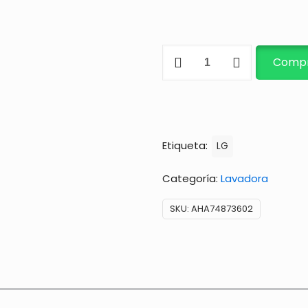
BOMBA
Compr
DE
DRENAJE
220V
cantidad
Etiqueta:
LG
Categoría:
Lavadora
SKU:
AHA74873602