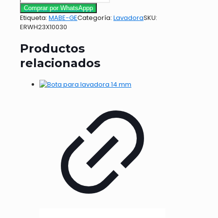
Comprar por WhatsAppp
Etiqueta:
MABE-GE
Categoría:
Lavadora
SKU:
ERWH23X10030
Productos
relacionados