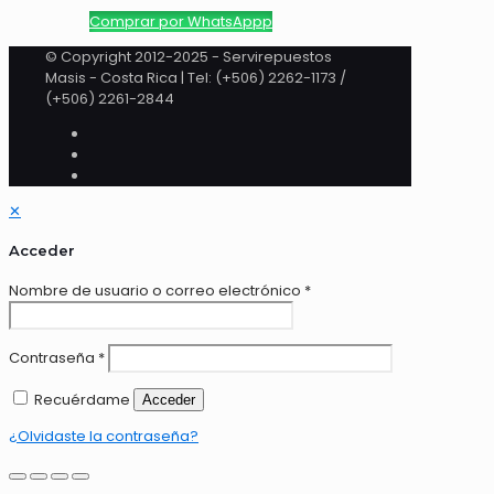
Comprar por WhatsAppp
© Copyright 2012-2025 - Servirepuestos
Masis - Costa Rica | Tel: (+506) 2262-1173 /
(+506) 2261-2844
✕
Acceder
Nombre de usuario o correo electrónico
*
Contraseña
*
Recuérdame
Acceder
¿Olvidaste la contraseña?