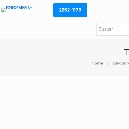
2262-1173
T
Home
Lavador