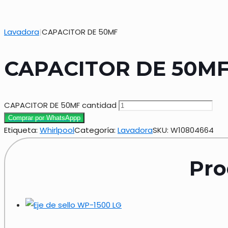
Lavadora
|
CAPACITOR DE 50MF
CAPACITOR DE 50M
CAPACITOR DE 50MF cantidad
Comprar por WhatsAppp
Etiqueta:
Whirlpool
Categoría:
Lavadora
SKU:
W10804664
Pro