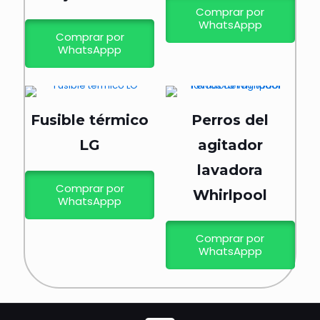
Comprar por
WhatsAppp
Comprar por
WhatsAppp
Fusible térmico
Perros del
LG
agitador
lavadora
Comprar por
Whirlpool
WhatsAppp
Comprar por
WhatsAppp