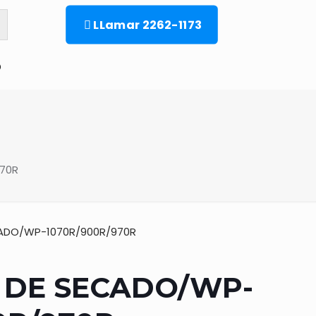
LLamar 2262-1173
o
970R
CADO/WP-1070R/900R/970R
 DE SECADO/WP-