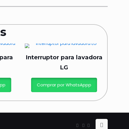
s
 para
Interruptor para lavadora
LG
ppp
Comprar por WhatsAppp