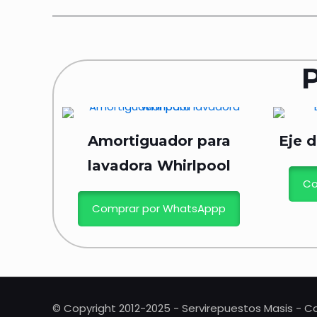
Amortiguador para
Eje 
lavadora Whirlpool
Co
Comprar por WhatsAppp
© Copyright 2012-2025 - Servirepuestos Masis - Co