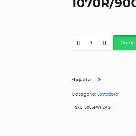
1070R/90
CILINDRO
Compr
DE
SECADO/WP-
1070R/900R/970R
cantidad
Etiqueta:
LG
Categoría:
Lavadora
SKU:
5005FW1124G