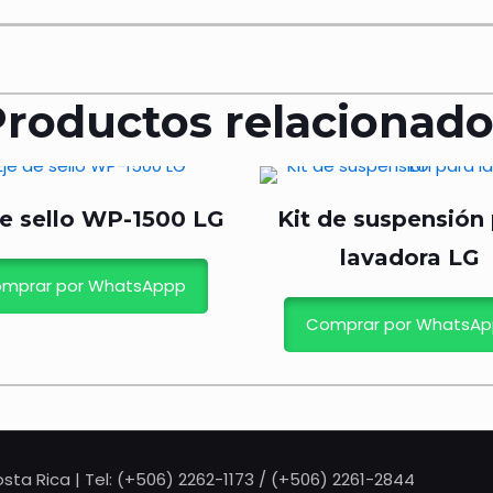
Productos relacionado
de sello WP-1500 LG
Kit de suspensión
lavadora LG
mprar por WhatsAppp
Comprar por WhatsA
sta Rica | Tel: (+506) 2262-1173 / (+506) 2261-2844