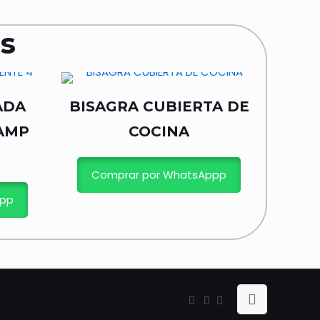
s
ADA
BISAGRA CUBIERTA DE
0AMP
COCINA
Comprar por WhatsAppp
ppp