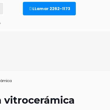
LLamar 2262-1173
o
erámica
a vitrocerámica