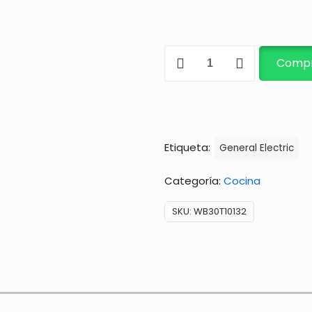
Disco
Compr
para
vitrocerámica
cantidad
Etiqueta:
General Electric
Categoría:
Cocina
SKU:
WB30T10132