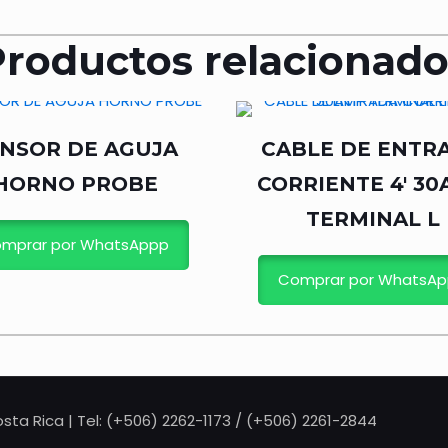
Productos relacionado
NSOR DE AGUJA
CABLE DE ENTR
HORNO PROBE
CORRIENTE 4′ 3
TERMINAL L
mprar por WhatsAppp
Comprar por WhatsA
sta Rica | Tel: (+506) 2262-1173 / (+506) 2261-2844