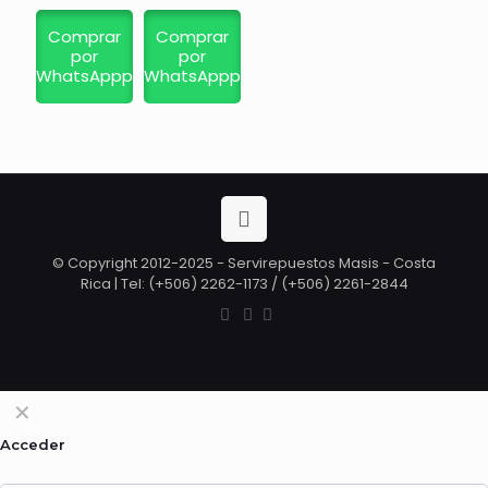
Comprar
Comprar
por
por
WhatsAppp
WhatsAppp
© Copyright 2012-2025 - Servirepuestos Masis - Costa
Rica | Tel: (+506) 2262-1173 / (+506) 2261-2844
✕
Acceder