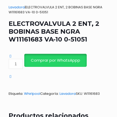
Lavadora
|
ELECTROVALVULA 2 ENT, 2 BOBINAS BASE NGRA
W11161683 VA-10 0-51051
ELECTROVALVULA 2 ENT, 2
BOBINAS BASE NGRA
W11161683 VA-10 0-51051
Comprar por WhatsAppp
ELECTROVALVULA
2
ENT,
2
BOBINAS
BASE
NGRA
Etiqueta:
Whirlpool
Categoría:
Lavadora
SKU:
W11161683
W11161683
VA-
10
0-
Productos relacionados
51051