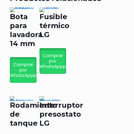
cantidad
Bota
Fusible
para
térmico
lavadora
LG
14 mm
Comprar
por
Comprar
WhatsAppp
por
WhatsAppp
Rodamiento
Interruptor
de
presostato
tanque
LG