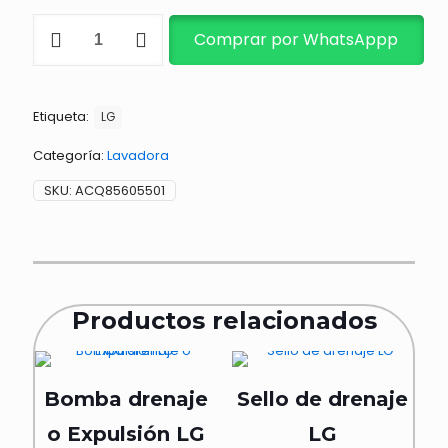
EMPAQUE
Comprar por WhatsAppp
DE
PUERTA
PARA
LAVADORA
Etiqueta:
cantidad
LG
Categoría:
Lavadora
SKU:
ACQ85605501
Productos relacionados
Bomba drenaje
Sello de drenaje
o Expulsión LG
LG