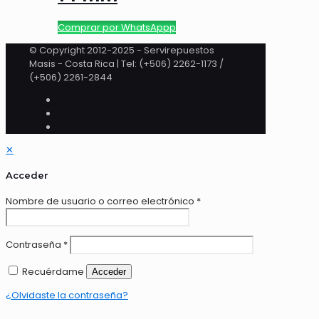
Comprar por WhatsAppp
© Copyright 2012-2025 - Servirepuestos
Masis - Costa Rica | Tel: (+506) 2262-1173 /
(+506) 2261-2844
✕
Acceder
Nombre de usuario o correo electrónico
*
Contraseña
*
Recuérdame
Acceder
¿Olvidaste la contraseña?