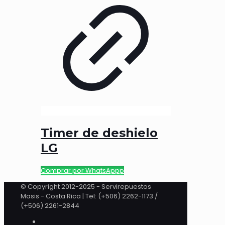
Timer de deshielo
LG
Comprar por WhatsAppp
© Copyright 2012-2025 - Servirepuestos
Masis - Costa Rica | Tel: (+506) 2262-1173 /
(+506) 2261-2844