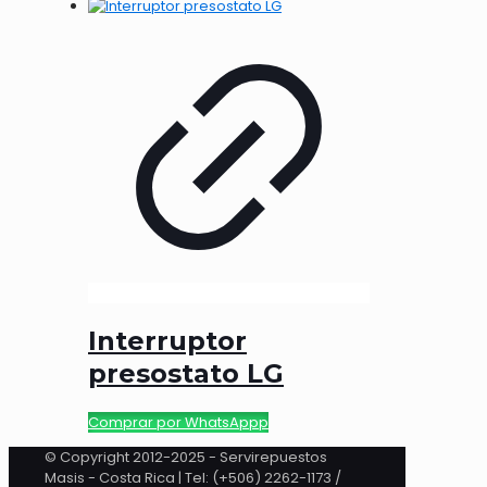
Interruptor
presostato LG
Comprar por WhatsAppp
© Copyright 2012-2025 - Servirepuestos
Masis - Costa Rica | Tel: (+506) 2262-1173 /