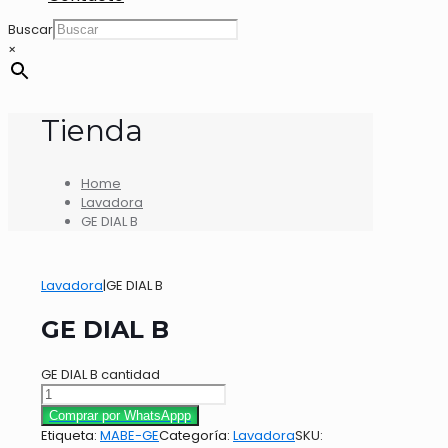
Buscar
×
Tienda
Home
Lavadora
GE DIAL B
Lavadora
|
GE DIAL B
GE DIAL B
GE DIAL B cantidad
Comprar por WhatsAppp
Etiqueta:
MABE-GE
Categoría:
Lavadora
SKU: