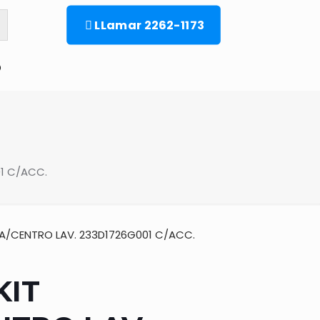
LLamar 2262-1173
o
1 C/ACC.
UA/CENTRO LAV. 233D1726G001 C/ACC.
KIT