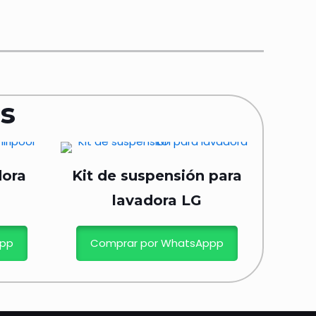
s
dora
Kit de suspensión para
lavadora LG
ppp
Comprar por WhatsAppp