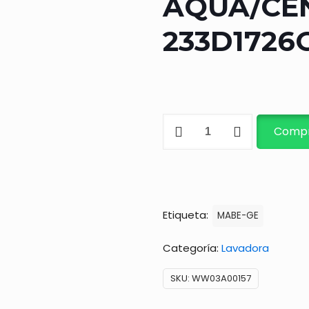
AQUA/CEN
233D1726
INFUSOR
Compr
KIT
AQUA/CENTRO
LAV.
233D1726G001
Etiqueta:
MABE-GE
C/ACC.
cantidad
Categoría:
Lavadora
SKU:
WW03A00157