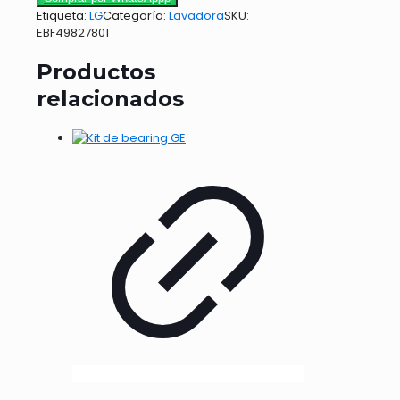
Etiqueta:
LG
Categoría:
Lavadora
SKU:
EBF49827801
Productos
relacionados