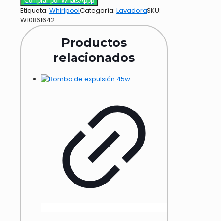
Comprar por WhatsAppp
Etiqueta:
Whirlpool
Categoría:
Lavadora
SKU:
W10861642
Productos
relacionados