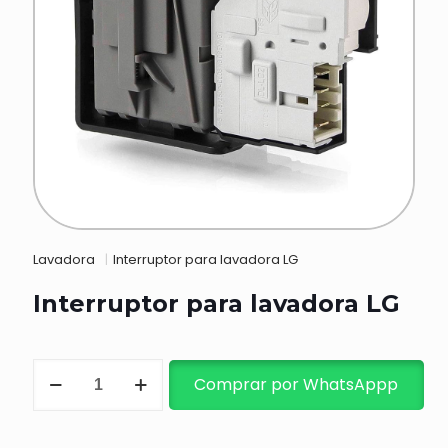
Lavadora
|
Interruptor para lavadora LG
Interruptor para lavadora LG
Interruptor
Comprar por WhatsAppp
para
lavadora
LG
cantidad